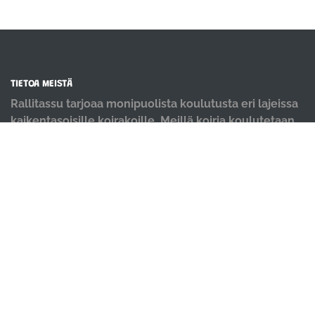
TIETOA MEISTÄ
Rallitassu tarjoaa monipuolista koulutusta eri lajeissa
kaikentasoisille koirakoille. Meillä koiria koulutetaan
positiivisin menetelmin ja iloisella mielellä.
OIKOTIET
Verkkokauppa
Ilmoittautumisehdot
Evästekäytäntö
Tietosuojakäytäntö
Ajanvarauskalenteri