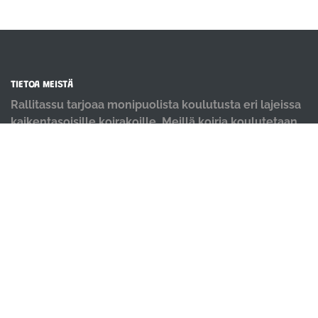
TIETOA MEISTÄ
Rallitassu tarjoaa monipuolista koulutusta eri lajeissa
kaikentasoisille koirakoille. Meillä koiria koulutetaan
positiivisin menetelmin ja iloisella mielellä.
OIKOTIET
Verkkokauppa
Ilmoittautumisehdot
Evästekäytäntö
Tietosuojakäytäntö
Ajanvarauskalenteri