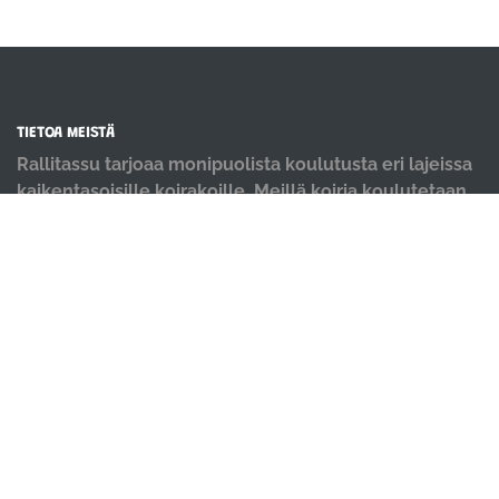
TIETOA MEISTÄ
Rallitassu tarjoaa monipuolista koulutusta eri lajeissa
kaikentasoisille koirakoille. Meillä koiria koulutetaan
positiivisin menetelmin ja iloisella mielellä.
OIKOTIET
Verkkokauppa
Ilmoittautumisehdot
Evästekäytäntö
Tietosuojakäytäntö
Ajanvarauskalenteri