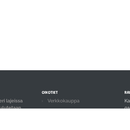
OIKOTIET
RA
ri lajeissa
Verkkokauppa
Ka
oulutetaan
01
Ilmoittautumisehdot
.
in
Evästekäytäntö
04