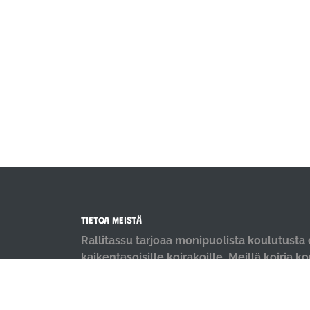
TIETOA MEISTÄ
Rallitassu tarjoaa monipuolista koulutusta e
kaikentasoisille koirakoille. Meillä koiria k
positiivisin menetelmin ja iloisella mielellä