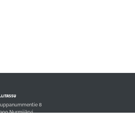
LLITASSU
uppanummentie 8
900 Nurmijärvi
fo@rallitassu.fi
4 9808691