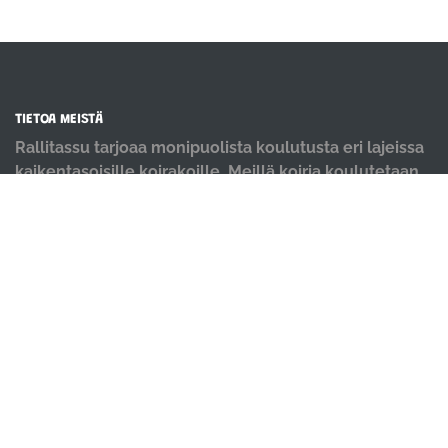
TIETOA MEISTÄ
Rallitassu tarjoaa monipuolista koulutusta eri lajeissa
kaikentasoisille koirakoille. Meillä koiria koulutetaan
positiivisin menetelmin ja iloisella mielellä.
OIKOTIET
Verkkokauppa
Ilmoittautumisehdot
Evästekäytäntö
Tietosuojakäytäntö
Ajanvarauskalenteri