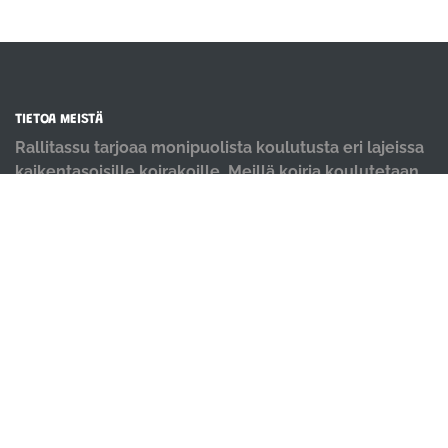
TIETOA MEISTÄ
Rallitassu tarjoaa monipuolista koulutusta eri lajeissa
kaikentasoisille koirakoille. Meillä koiria koulutetaan
positiivisin menetelmin ja iloisella mielellä.
OIKOTIET
Verkkokauppa
Ilmoittautumisehdot
Evästekäytäntö
Tietosuojakäytäntö
Ajanvarauskalenteri