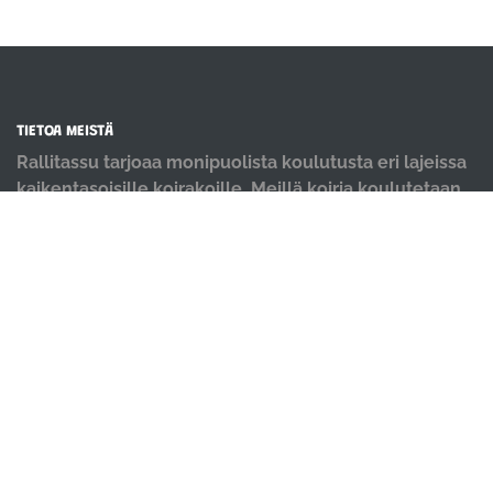
TIETOA MEISTÄ
Rallitassu tarjoaa monipuolista koulutusta eri lajeissa
kaikentasoisille koirakoille. Meillä koiria koulutetaan
positiivisin menetelmin ja iloisella mielellä.
OIKOTIET
Verkkokauppa
Ilmoittautumisehdot
Evästekäytäntö
Tietosuojakäytäntö
Ajanvarauskalenteri