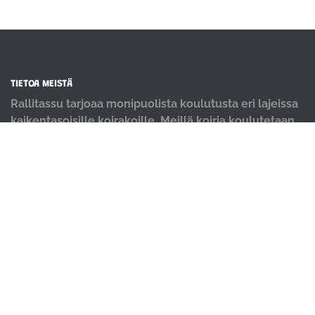
TIETOA MEISTÄ
Rallitassu tarjoaa monipuolista koulutusta eri lajeissa
kaikentasoisille koirakoille. Meillä koiria koulutetaan
positiivisin menetelmin ja iloisella mielellä.
OIKOTIET
Verkkokauppa
Ilmoittautumisehdot
Evästekäytäntö
Tietosuojakäytäntö
Ajanvarauskalenteri