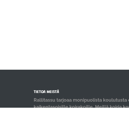
TIETOA MEISTÄ
Rallitassu tarjoaa monipuolista koulutusta e
kaikentasoisille koirakoille. Meillä koiria k
positiivisin menetelmin ja iloisella mielellä