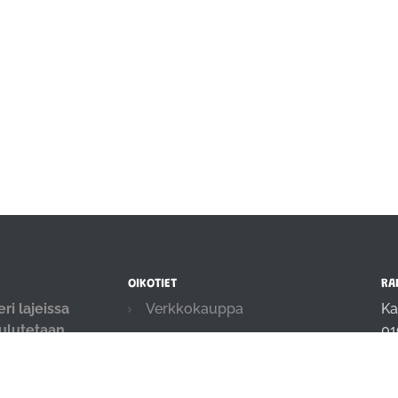
OIKOTIET
RA
ri lajeissa
Verkkokauppa
Ka
oulutetaan
01
Ilmoittautumisehdot
.
in
Evästekäytäntö
04