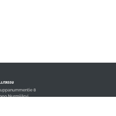
LLITASSU
uppanummentie 8
900 Nurmijärvi
fo@rallitassu.fi
4 9808691