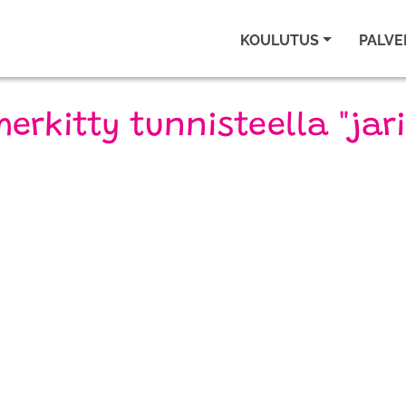
KOULUTUS
PALVE
merkitty tunnisteella "jar