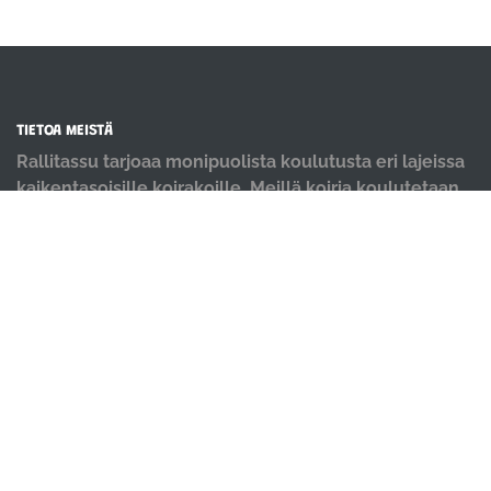
TIETOA MEISTÄ
Rallitassu tarjoaa monipuolista koulutusta eri lajeissa
kaikentasoisille koirakoille. Meillä koiria koulutetaan
positiivisin menetelmin ja iloisella mielellä.
OIKOTIET
Verkkokauppa
Ilmoittautumisehdot
Evästekäytäntö
Tietosuojakäytäntö
Ajanvarauskalenteri