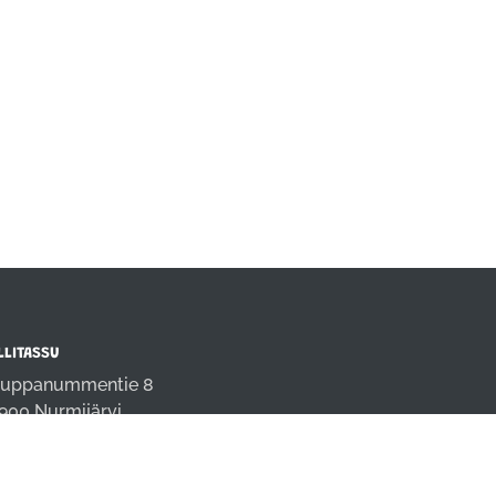
LLITASSU
uppanummentie 8
900 Nurmijärvi
fo@rallitassu.fi
4 9808691