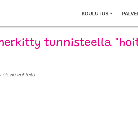
KOULUTUS
PALVE
merkitty tunnisteella "ho
a olevia kohteita