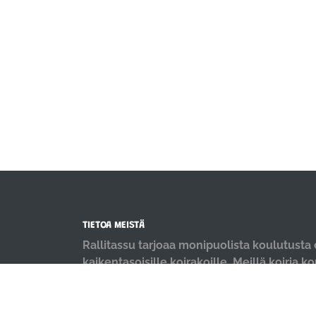
TIETOA MEISTÄ
Rallitassu tarjoaa monipuolista koulutusta e
kaikentasoisille koirakoille. Meillä koiria k
positiivisin menetelmin ja iloisella mielellä