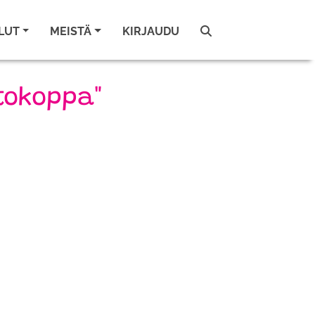
LUT
MEISTÄ
KIRJAUDU
itokoppa"