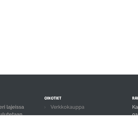
OIKOTIET
RA
ri lajeissa
Verkkokauppa
Ka
oulutetaan
01
Ilmoittautumisehdot
.
in
Evästekäytäntö
04