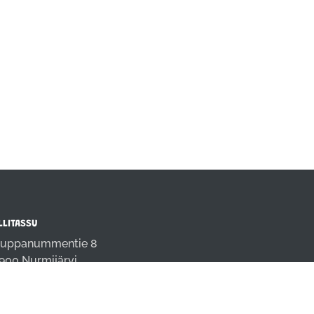
LLITASSU
uppanummentie 8
900 Nurmijärvi
fo@rallitassu.fi
4 9808691