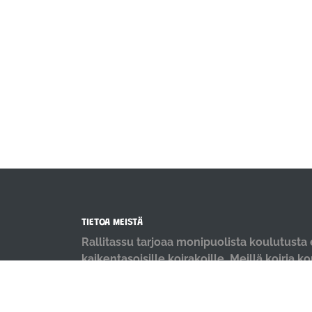
TIETOA MEISTÄ
Rallitassu tarjoaa monipuolista koulutusta e
kaikentasoisille koirakoille. Meillä koiria k
positiivisin menetelmin ja iloisella mielellä