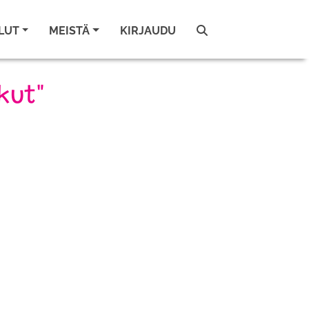
LUT
MEISTÄ
KIRJAUDU
kut"