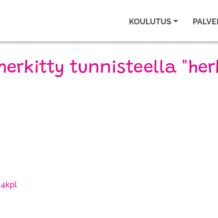
KOULUTUS
PALVE
merkitty tunnisteella "her
 4kpl