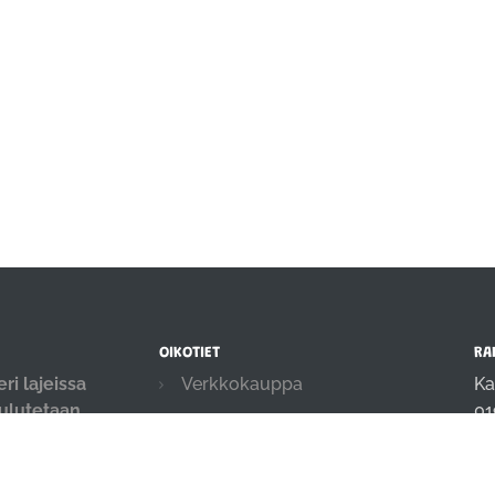
OIKOTIET
RA
ri lajeissa
Verkkokauppa
Ka
oulutetaan
01
Ilmoittautumisehdot
.
in
Evästekäytäntö
04