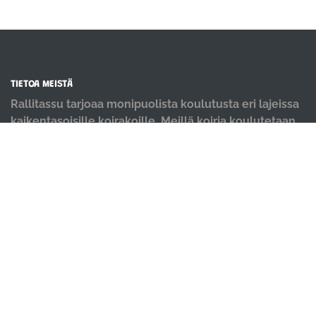
TIETOA MEISTÄ
Rallitassu tarjoaa monipuolista koulutusta eri lajeissa
kaikentasoisille koirakoille. Meillä koiria koulutetaan
positiivisin menetelmin ja iloisella mielellä.
OIKOTIET
Verkkokauppa
Ilmoittautumisehdot
Evästekäytäntö
Tietosuojakäytäntö
Ajanvarauskalenteri