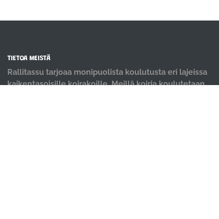
TIETOA MEISTÄ
Rallitassu tarjoaa monipuolista koulutusta eri lajeissa
kaikentasoisille koirakoille. Meillä koiria koulutetaan
positiivisin menetelmin ja iloisella mielellä.
OIKOTIET
Verkkokauppa
Ilmoittautumisehdot
Evästekäytäntö
Tietosuojakäytäntö
Ajanvarauskalenteri