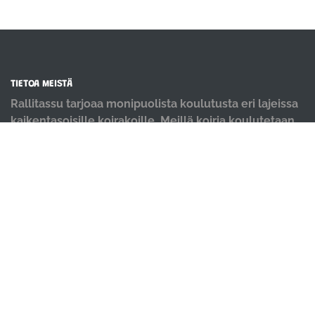
TIETOA MEISTÄ
Rallitassu tarjoaa monipuolista koulutusta eri lajeissa
kaikentasoisille koirakoille. Meillä koiria koulutetaan
positiivisin menetelmin ja iloisella mielellä.
OIKOTIET
Verkkokauppa
Ilmoittautumisehdot
Evästekäytäntö
Tietosuojakäytäntö
Ajanvarauskalenteri