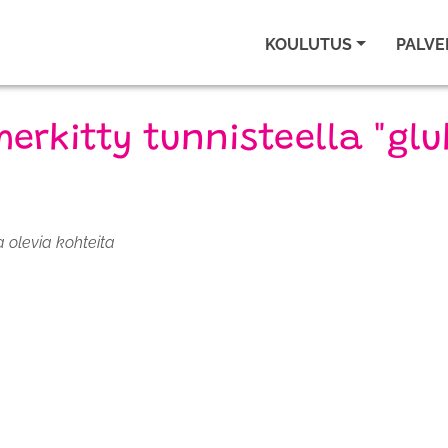
KOULUTUS
PALVE
merkitty tunnisteella "gl
a olevia kohteita