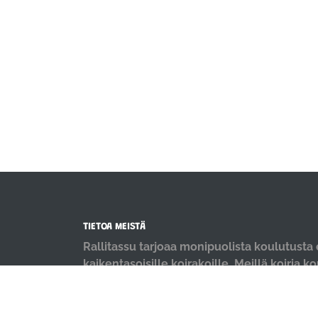
TIETOA MEISTÄ
Rallitassu tarjoaa monipuolista koulutusta e
kaikentasoisille koirakoille. Meillä koiria k
positiivisin menetelmin ja iloisella mielellä