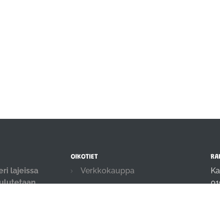
OIKOTIET
RA
ri lajeissa
Verkkokauppa
Ka
oulutetaan
01
Ilmoittautumisehdot
.
in
Evästekäytäntö
04