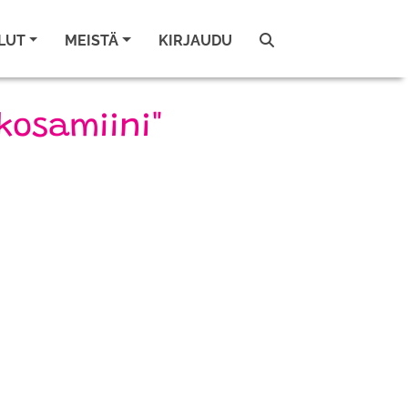
LUT
MEISTÄ
KIRJAUDU
ukosamiini"