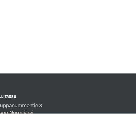
LLITASSU
uppanummentie 8
900 Nurmijärvi
fo@rallitassu.fi
4 9808691