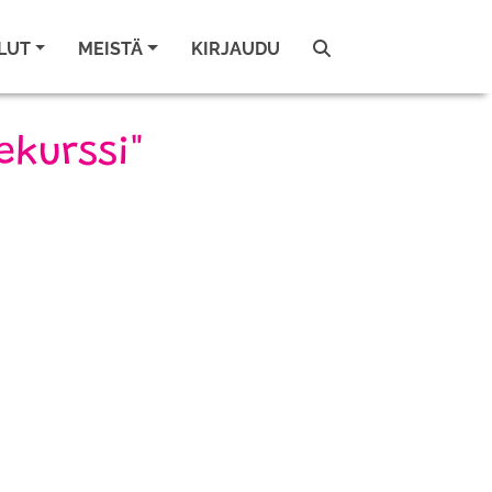
LUT
MEISTÄ
KIRJAUDU
ekurssi"