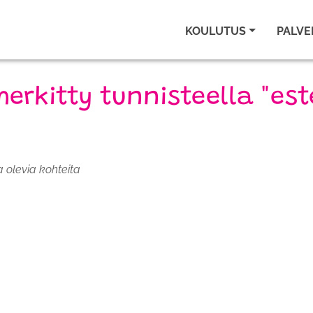
KOULUTUS
PALVE
merkitty tunnisteella "est
a olevia kohteita