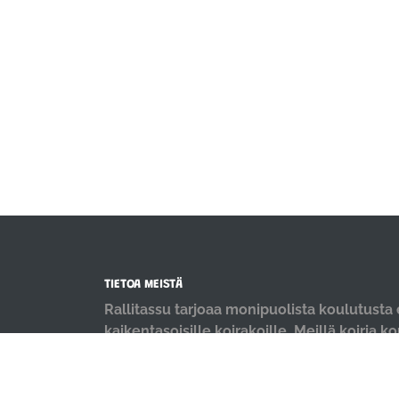
TIETOA MEISTÄ
Rallitassu tarjoaa monipuolista koulutusta e
kaikentasoisille koirakoille. Meillä koiria k
positiivisin menetelmin ja iloisella mielellä