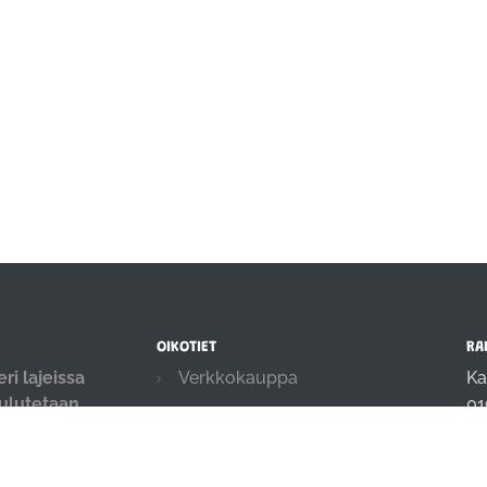
OIKOTIET
RA
ri lajeissa
Verkkokauppa
Ka
oulutetaan
01
Ilmoittautumisehdot
.
in
Evästekäytäntö
04