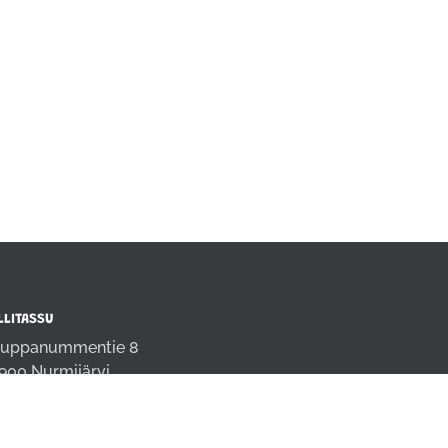
LLITASSU
uppanummentie 8
900 Nurmijärvi
fo@rallitassu.fi
4 9808691