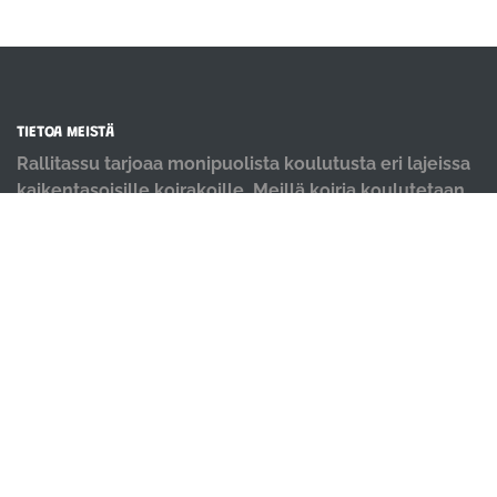
TIETOA MEISTÄ
Rallitassu tarjoaa monipuolista koulutusta eri lajeissa
kaikentasoisille koirakoille. Meillä koiria koulutetaan
positiivisin menetelmin ja iloisella mielellä.
OIKOTIET
Verkkokauppa
Ilmoittautumisehdot
Evästekäytäntö
Tietosuojakäytäntö
Ajanvarauskalenteri