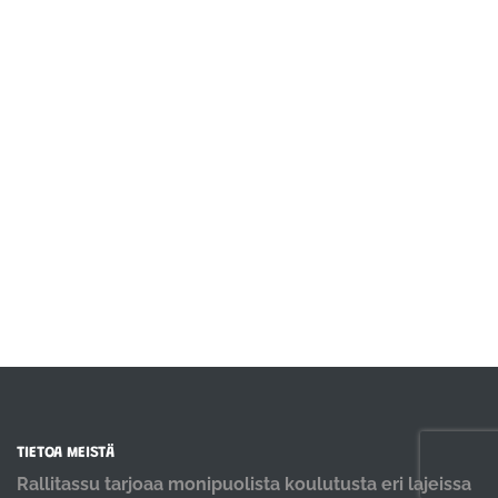
TIETOA MEISTÄ
Rallitassu tarjoaa monipuolista koulutusta eri lajeissa