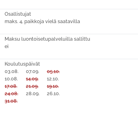
Osallistujat
maks. 4, paikkoja vielä saatavilla
Maksu luontoisetupalveluilla sallittu
ei
Koulutuspäivät
03.08.
07.09.
05.10.
10.08.
14.09.
12.10.
17.08.
21.09.
19.10.
24.08.
28.09.
26.10.
31.08.